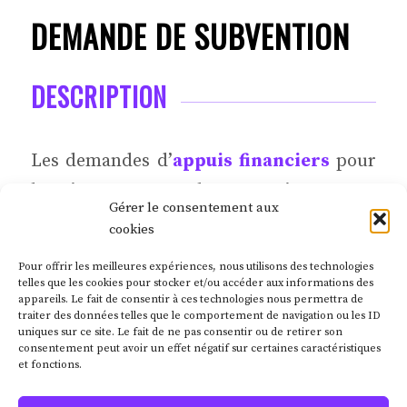
DEMANDE DE SUBVENTION
DESCRIPTION
Les demandes d’
appuis financiers
pour
la mise en œuvre de vos projets seront
Gérer le consentement aux
grandement
simplifiées
par notre
cookies
équipe qui maîtrise parfaitement
Pour offrir les meilleures expériences, nous utilisons des technologies
l’ensemble des programmes disponibles
telles que les cookies pour stocker et/ou accéder aux informations des
appareils. Le fait de consentir à ces technologies nous permettra de
chez les différents organismes.
traiter des données telles que le comportement de navigation ou les ID
uniques sur ce site. Le fait de ne pas consentir ou de retirer son
consentement peut avoir un effet négatif sur certaines caractéristiques
Hydro-Québec | Énergir | MELCCCFP
et fonctions.
(Transition énergétique Québec) | Fonds