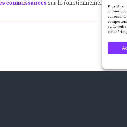
es connaissances
sur le fonctionnement optimal
Pour offrir 
cookies pour
consentir à 
comportement
ou de retire
caractéristi
Ac
ANAGER