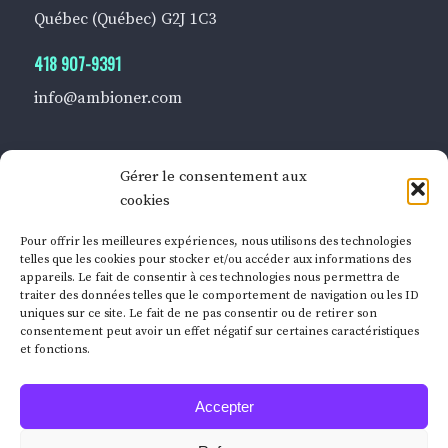
Québec (Québec) G2J 1C3
418 907-9391
info@ambioner.com
Gérer le consentement aux
cookies
BUREAU DE MONTRÉAL
Pour offrir les meilleures expériences, nous utilisons des technologies
360, rue Notre-Dame Ouest
telles que les cookies pour stocker et/ou accéder aux informations des
appareils. Le fait de consentir à ces technologies nous permettra de
Bureau 301
traiter des données telles que le comportement de navigation ou les ID
Montréal (Québec) H2Y 1T9
uniques sur ce site. Le fait de ne pas consentir ou de retirer son
consentement peut avoir un effet négatif sur certaines caractéristiques
et fonctions.
514 868-2066
info@ambioner.com
Accepter