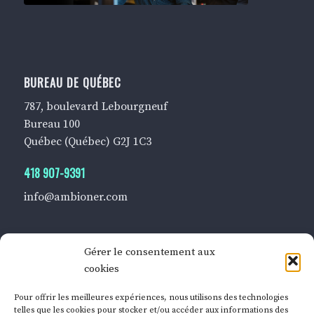
BUREAU DE QUÉBEC
787, boulevard Lebourgneuf
Bureau 100
Québec (Québec) G2J 1C3
418 907-9391
info@ambioner.com
Gérer le consentement aux
cookies
BUREAU DE MONTRÉAL
Pour offrir les meilleures expériences, nous utilisons des technologies
360, rue Notre-Dame Ouest
telles que les cookies pour stocker et/ou accéder aux informations des