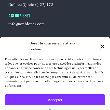
Québec (Québec) G2J 1C3
418 907-9391
info@ambioner.com
Gérer le consentement aux
cookies
BUREAU DE MONTRÉAL
Pour offrir les meilleures expériences, nous utilisons des technologies
360, rue Notre-Dame Ouest
telles que les cookies pour stocker et/ou accéder aux informations des
appareils. Le fait de consentir à ces technologies nous permettra de
Bureau 301
traiter des données telles que le comportement de navigation ou les ID
Montréal (Québec) H2Y 1T9
uniques sur ce site. Le fait de ne pas consentir ou de retirer son
consentement peut avoir un effet négatif sur certaines caractéristiques
et fonctions.
514 868-2066
info@ambioner.com
Accepter